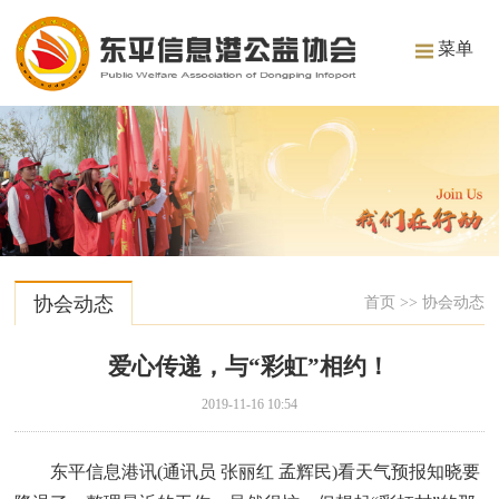
菜单
协会动态
首页
>>
协会动态
爱心传递，与“彩虹”相约！
2019-11-16 10:54
东平信息港讯(通讯员 张丽红 孟辉民)看天气预报知晓要