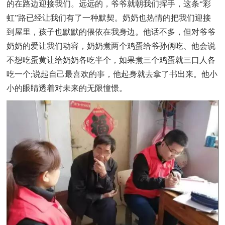
的在路边迎接我们。远远的，爷爷就朝我们挥手，这条“彩
虹”路已经让我们有了一种默契。奶奶也热情的把我们迎接
到屋里，孩子也默默的偎依在我身边。他话不多，但对爷爷
奶奶的爱让我们动容，奶奶煮两个鸡蛋给爷孙俩吃、他会说
不想吃蛋黄让给奶奶各吃半个，如果煮三个鸡蛋就三口人各
吃一个;说起自己最喜欢的事，他起身就去拿了书出来。他小
小的眼睛透着对未来的无限憧憬。