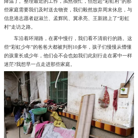
降温了。整理最近的工作，虽然很忙，但想起“彩虹村”的那
些家庭需要我们及时送去物资，我们毅然放弃周末休息，与
信息港志愿者赵淑兰、孟辉民、冀承亮、王新踏上了“彩虹
村”走访之路。
车沿着环湖路，在雾中慢行，我们看不清前行的路。这
些“彩虹少年”的爸爸大都被判刑10多年，孩子们慢慢从懵懂
的孩童长成少年，他们会不会也如我们此刻行走在雾中一样
迷茫?我想早一点走进那些家庭。